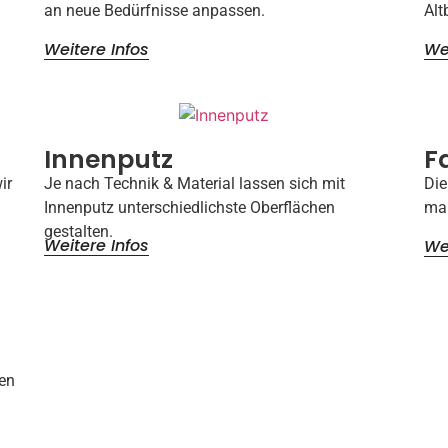
an neue Bedürfnisse anpassen.
Alt
Weitere Infos
We
Innenputz
F
ir
Je nach Technik & Material lassen sich mit
Die
Innenputz unterschiedlichste Oberflächen
maß
gestalten.
Weitere Infos
We
gen